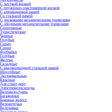
С жесткой вилкой
С пружинно-эластомерной вилкой
С алюминиевой рамой
Со стальной рамой
С дисковыми механическими тормозами
С ободными механическими тормозами
Спортивные
Туристические
Черные
Голубые
Серые
Синие
Фэтбайки
Голубые
Желтые
Складные
С высокопрочной стальной рамой
Шоссейные
Экстремальные
Красные
Для стрит-дерт
Электровелосипеды
Велоаксессуары
Багажники
Боковые колёса
Велоаптечка
Велозамки
Тросовые замки