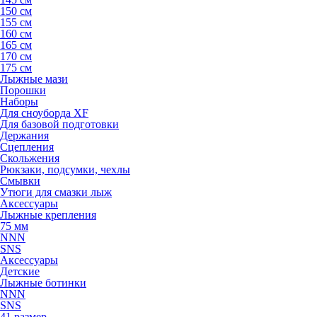
150 см
155 см
160 см
165 см
170 см
175 см
Лыжные мази
Порошки
Наборы
Для сноуборда XF
Для базовой подготовки
Держания
Сцепления
Скольжения
Рюкзаки, подсумки, чехлы
Смывки
Утюги для смазки лыж
Аксессуары
Лыжные крепления
75 мм
NNN
SNS
Аксессуары
Детские
Лыжные ботинки
NNN
SNS
41 размер