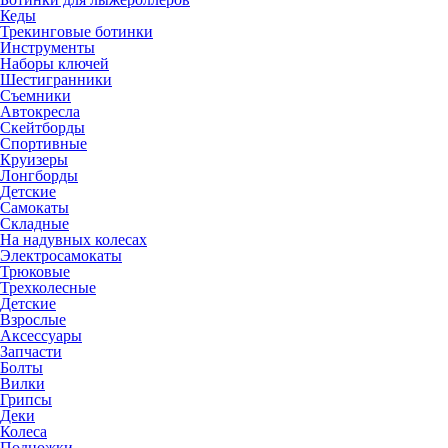
Кеды
Трекинговые ботинки
Инструменты
Наборы ключей
Шестигранники
Съемники
Автокресла
Скейтборды
Спортивные
Круизеры
Лонгборды
Детские
Самокаты
Складные
На надувных колесах
Электросамокаты
Трюковые
Трехколесные
Детские
Взрослые
Аксессуары
Запчасти
Болты
Вилки
Грипсы
Деки
Колеса
Подножки