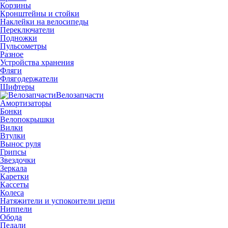
Корзины
Кронштейны и стойки
Наклейки на велосипеды
Переключатели
Подножки
Пульсометры
Разное
Устройства хранения
Фляги
Флягодержатели
Шифтеры
Велозапчасти
Амортизаторы
Бонки
Велопокрышки
Вилки
Втулки
Вынос руля
Грипсы
Звездочки
Зеркала
Каретки
Кассеты
Колеса
Натяжители и успокоители цепи
Ниппели
Обода
Педали