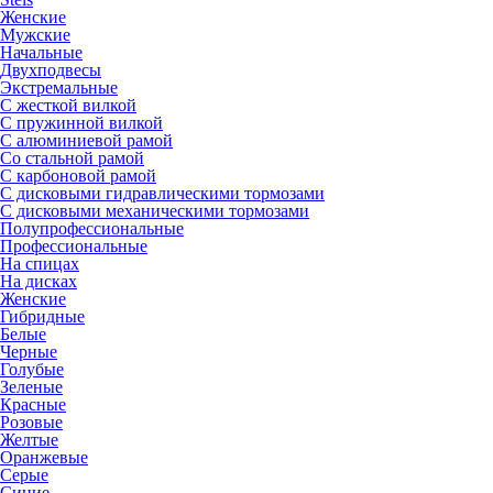
Женские
Мужские
Начальные
Двухподвесы
Экстремальные
С жесткой вилкой
С пружинной вилкой
С алюминиевой рамой
Со стальной рамой
С карбоновой рамой
С дисковыми гидравлическими тормозами
С дисковыми механическими тормозами
Полупрофессиональные
Профессиональные
На спицах
На дисках
Женские
Гибридные
Белые
Черные
Голубые
Зеленые
Красные
Розовые
Желтые
Оранжевые
Серые
Синие