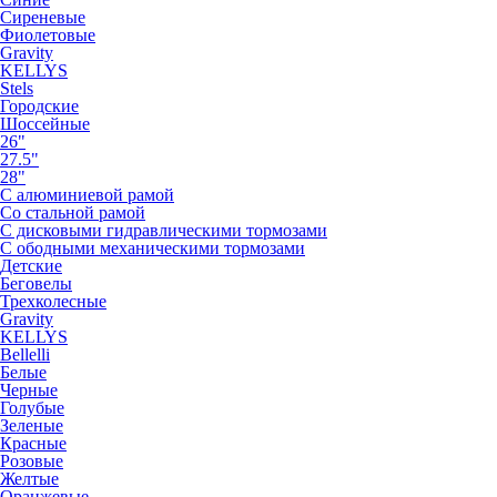
Сиреневые
Фиолетовые
Gravity
KELLYS
Stels
Городские
Шоссейные
26"
27.5"
28"
С алюминиевой рамой
Со стальной рамой
С дисковыми гидравлическими тормозами
С ободными механическими тормозами
Детские
Беговелы
Трехколесные
Gravity
KELLYS
Bellelli
Белые
Черные
Голубые
Зеленые
Красные
Розовые
Желтые
Оранжевые