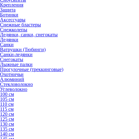
Крепления
Защита
Ботинки
Аксессуары
Снежные бластеры
Снежколепы
Ледянки, санки, снегокаты
Ледянки
Санки
Ватрушки (Тюбинги)
Санки-ледянки
Снегокаты
Лыжные палки
Прогулочные (треккинговые)
Охотничьи
Алюминий
Стекловолокно
Углеволокно
100 см
105 см
110 см
115 см
120 см
125 см
130 см
135 см
140 см
145 см