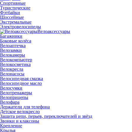
Спортивные
Туристические
Фэтбайки
Шоссейные
Экстремальные
Электровелосипеды
Велоаксессуары
Багажники
Боковые колёса
Велоаптечка
Велозамки
Велокамеры
Велокомпьютер
Велокосметика
Велокресла
Велонасосы
Велосипедная смазка
Велосипедное масло
Велосумки
Велотренажеры
Велоприцепы
Велофара
Держатели для телефона
Детское велокресло
Защита цепи, перьев, переключателей и звёзд
Звонки и клаксоны
Крепление
Крылья