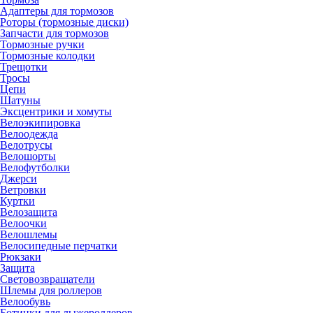
Адаптеры для тормозов
Роторы (тормозные диски)
Запчасти для тормозов
Тормозные ручки
Тормозные колодки
Трещотки
Тросы
Цепи
Шатуны
Эксцентрики и хомуты
Велоэкипировка
Велоодежда
Велотрусы
Велошорты
Велофутболки
Джерси
Ветровки
Куртки
Велозащита
Велоочки
Велошлемы
Велосипедные перчатки
Рюкзаки
Защита
Световозвращатели
Шлемы для роллеров
Велообувь
Ботинки для лыжероллеров