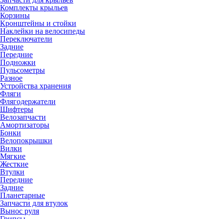
Комплекты крыльев
Корзины
Кронштейны и стойки
Наклейки на велосипеды
Переключатели
Задние
Передние
Подножки
Пульсометры
Разное
Устройства хранения
Фляги
Флягодержатели
Шифтеры
Велозапчасти
Амортизаторы
Бонки
Велопокрышки
Вилки
Мягкие
Жесткие
Втулки
Передние
Задние
Планетарные
Запчасти для втулок
Вынос руля
Грипсы