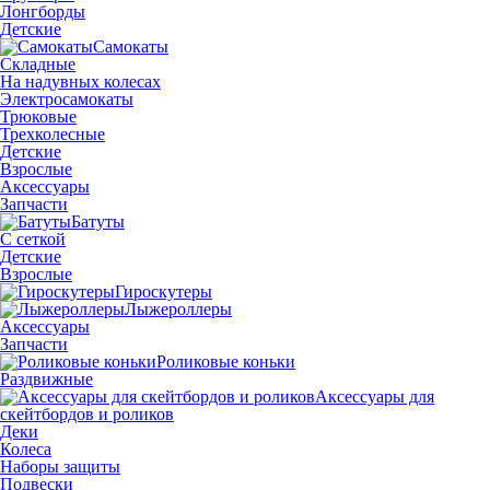
Лонгборды
Детские
Самокаты
Складные
На надувных колесах
Электросамокаты
Трюковые
Трехколесные
Детские
Взрослые
Аксессуары
Запчасти
Батуты
С сеткой
Детские
Взрослые
Гироскутеры
Лыжероллеры
Аксессуары
Запчасти
Роликовые коньки
Раздвижные
Аксессуары для
скейтбордов и роликов
Деки
Колеса
Наборы защиты
Подвески