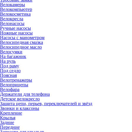
Велокамеры
Велокомпьютер
Велокосметика
Велокресла
Велонасосы
Ручные насосы
Ножные насосы
Насосы с манометром
Велосипедная смазка
Велосипедное масло
Велосумки
На багажник
На руль
Под раму
Под седло
Поясная
Велотренажеры
Велоприцепы
Велофара
Держатели для телефона
Детское велокресло
Защита цепи, перьев, переключателей и звёзд
Звонки и клаксоны
Крепление
Крылья
Задние
Передние
Запчасти для крыльев