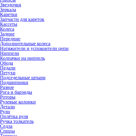
Звездочки
Зеркала
Каретки
Запчасти для кареток
Кассеты
Колеса
Задние
Передние
Дополнительные колеса
Натяжители и успокоители цепи
Ниппели
Колпачки на ниппель
Обода
Педали
Петухи
Подседельные штыри
Подшипники
Разное
Рога и барэнды
Роторы
Рулевые колонки
Детали
Рули
Оплётка руля
Ручка толкатель
Седла
Спицы
Тормоза