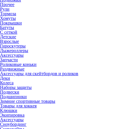
Прочее
Рули
Тормоза
Хомуты
Покрышки
Батуты
С сеткой
Детские
Взрослые
Гироскутеры
Лыжероллеры
Аксессуары
Запчасти
Роликовые коньки
Раздвижные
Аксессуары для скейтбордов и роликов
Деки
Колеса
Наборы защиты
Подвески
Подшипники
Зимние спортивные товары
Товары для хоккея
Клюшки
Экипировка
Аксессуары
Сноубординг
Сноускейты