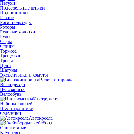
Петухи
Подседельные штыри
Подшипники
Разное
Рога и барэнды
Роторы
Рулевые колонки
Рули
Седла
Спицы
Тормоза
Трещотки
Тросы
Цепи
Шатуны
Эксцентрики и хомуты
Велоэкипировка
Велоодежда
Велозащита
Велообувь
Инструменты
Наборы ключей
Шестигранники
Съемники
Автокресла
Скейтборды
Спортивные
Круизеры