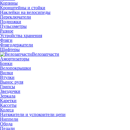
Корзины
Кронштейны и стойки
Наклейки на велосипеды
Переключатели
Подножки
Пульсометры
Разное
Устройства хранения
Фляги
Флягодержатели
Шифтеры
Велозапчасти
Амортизаторы
Бонки
Велопокрышки
Вилки
Втулки
Вынос руля
Грипсы
Звездочки
Зеркала
Каретки
Кассеты
Колеса
Натяжители и успокоители цепи
Ниппели
Обода
Педали