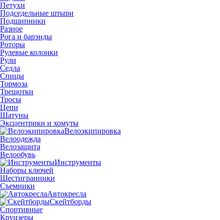
Петухи
Подседельные штыри
Подшипники
Разное
Рога и барэнды
Роторы
Рулевые колонки
Рули
Седла
Спицы
Тормоза
Трещотки
Тросы
Цепи
Шатуны
Эксцентрики и хомуты
Велоэкипировка
Велоодежда
Велозащита
Велообувь
Инструменты
Наборы ключей
Шестигранники
Съемники
Автокресла
Скейтборды
Спортивные
Круизеры