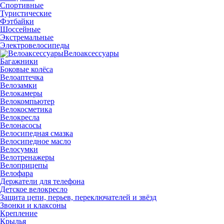
Спортивные
Туристические
Фэтбайки
Шоссейные
Экстремальные
Электровелосипеды
Велоаксессуары
Багажники
Боковые колёса
Велоаптечка
Велозамки
Велокамеры
Велокомпьютер
Велокосметика
Велокресла
Велонасосы
Велосипедная смазка
Велосипедное масло
Велосумки
Велотренажеры
Велоприцепы
Велофара
Держатели для телефона
Детское велокресло
Защита цепи, перьев, переключателей и звёзд
Звонки и клаксоны
Крепление
Крылья