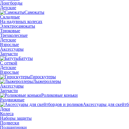
Лонгборды
Детские
Самокаты
Складные
На надувных колесах
Электросамокаты
Трюковые
Трехколесные
Детские
Взрослые
Аксессуары
Запчасти
Батуты
С сеткой
Детские
Взрослые
Гироскутеры
Лыжероллеры
Аксессуары
Запчасти
Роликовые коньки
Раздвижные
Аксессуары для скейтб
Деки
Колеса
Наборы защиты
Подвески
Подшипники