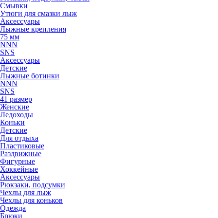
Смывки
Утюги для смазки лыж
Аксессуары
Лыжные крепления
75 мм
NNN
SNS
Аксессуары
Детские
Лыжные ботинки
NNN
SNS
41 размер
Женские
Ледоходы
Коньки
Детские
Для отдыха
Пластиковые
Раздвижные
Фигурные
Хоккейные
Аксессуары
Рюкзаки, подсумки
Чехлы для лыж
Чехлы для коньков
Одежда
Брюки