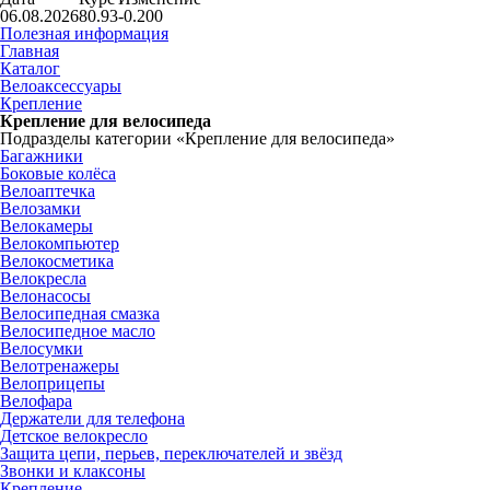
06.08.2026
80.93
-0.200
Полезная информация
Главная
Каталог
Велоаксессуары
Крепление
Крепление для велосипеда
Подразделы категории «Крепление для велосипеда»
Багажники
Боковые колёса
Велоаптечка
Велозамки
Велокамеры
Велокомпьютер
Велокосметика
Велокресла
Велонасосы
Велосипедная смазка
Велосипедное масло
Велосумки
Велотренажеры
Велоприцепы
Велофара
Держатели для телефона
Детское велокресло
Защита цепи, перьев, переключателей и звёзд
Звонки и клаксоны
Крепление