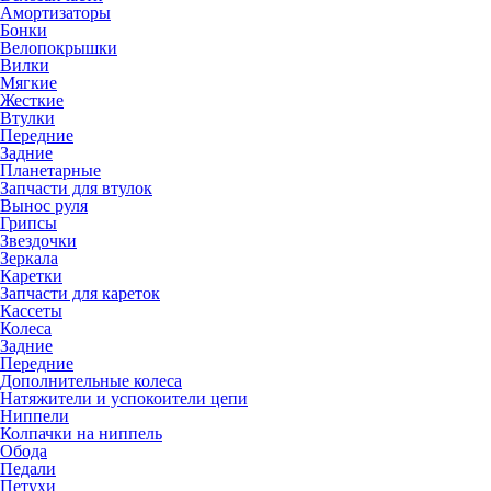
Амортизаторы
Бонки
Велопокрышки
Вилки
Мягкие
Жесткие
Втулки
Передние
Задние
Планетарные
Запчасти для втулок
Вынос руля
Грипсы
Звездочки
Зеркала
Каретки
Запчасти для кареток
Кассеты
Колеса
Задние
Передние
Дополнительные колеса
Натяжители и успокоители цепи
Ниппели
Колпачки на ниппель
Обода
Педали
Петухи