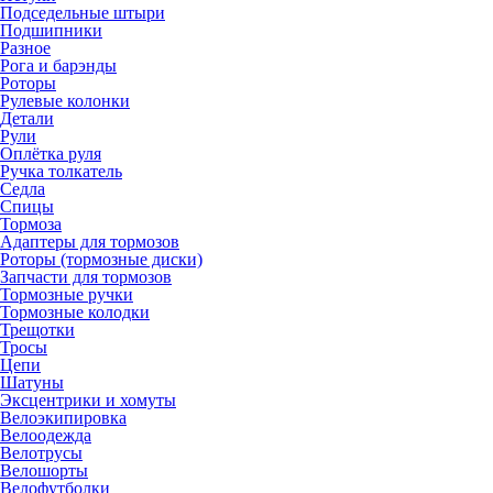
Подседельные штыри
Подшипники
Разное
Рога и барэнды
Роторы
Рулевые колонки
Детали
Рули
Оплётка руля
Ручка толкатель
Седла
Спицы
Тормоза
Адаптеры для тормозов
Роторы (тормозные диски)
Запчасти для тормозов
Тормозные ручки
Тормозные колодки
Трещотки
Тросы
Цепи
Шатуны
Эксцентрики и хомуты
Велоэкипировка
Велоодежда
Велотрусы
Велошорты
Велофутболки