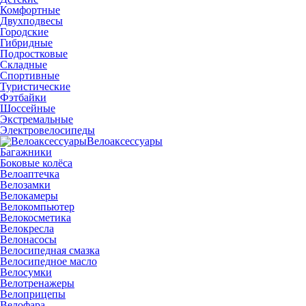
Комфортные
Двухподвесы
Городские
Гибридные
Подростковые
Складные
Спортивные
Туристические
Фэтбайки
Шоссейные
Экстремальные
Электровелосипеды
Велоаксессуары
Багажники
Боковые колёса
Велоаптечка
Велозамки
Велокамеры
Велокомпьютер
Велокосметика
Велокресла
Велонасосы
Велосипедная смазка
Велосипедное масло
Велосумки
Велотренажеры
Велоприцепы
Велофара