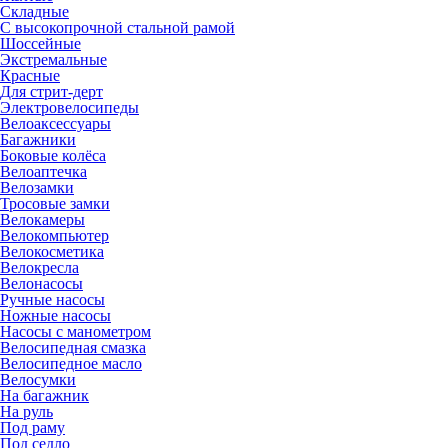
Складные
С высокопрочной стальной рамой
Шоссейные
Экстремальные
Красные
Для стрит-дерт
Электровелосипеды
Велоаксессуары
Багажники
Боковые колёса
Велоаптечка
Велозамки
Тросовые замки
Велокамеры
Велокомпьютер
Велокосметика
Велокресла
Велонасосы
Ручные насосы
Ножные насосы
Насосы с манометром
Велосипедная смазка
Велосипедное масло
Велосумки
На багажник
На руль
Под раму
Под седло