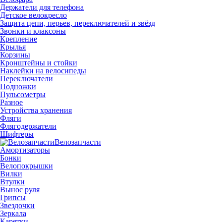
Держатели для телефона
Детское велокресло
Защита цепи, перьев, переключателей и звёзд
Звонки и клаксоны
Крепление
Крылья
Корзины
Кронштейны и стойки
Наклейки на велосипеды
Переключатели
Подножки
Пульсометры
Разное
Устройства хранения
Фляги
Флягодержатели
Шифтеры
Велозапчасти
Амортизаторы
Бонки
Велопокрышки
Вилки
Втулки
Вынос руля
Грипсы
Звездочки
Зеркала
Каретки