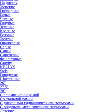
На дисках
Женские
Гибридные
Белые
Черные
Голубые
Зеленые
Красные
Розовые
Желтые
Оранжевые
Серые
Синие
Сиреневые
Фиолетовые
Gravity
KELLYS
Stels
Городские
Шоссейные
26"
27.5"
28"
С алюминиевой рамой
Со стальной рамой
С дисковыми гидравлическими тормозами
С ободными механическими тормозами
Детские