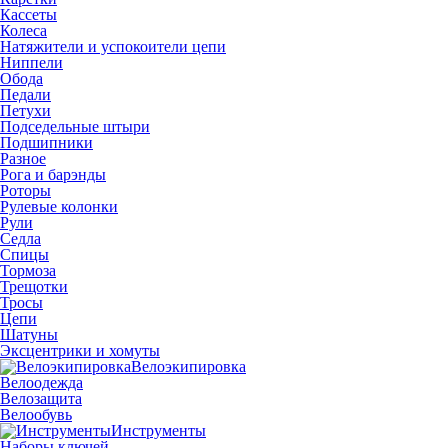
Кассеты
Колеса
Натяжители и успокоители цепи
Ниппели
Обода
Педали
Петухи
Подседельные штыри
Подшипники
Разное
Рога и барэнды
Роторы
Рулевые колонки
Рули
Седла
Спицы
Тормоза
Трещотки
Тросы
Цепи
Шатуны
Эксцентрики и хомуты
Велоэкипировка
Велоодежда
Велозащита
Велообувь
Инструменты
Наборы ключей