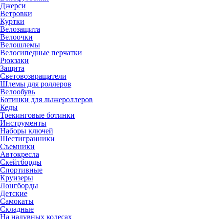
Джерси
Ветровки
Куртки
Велозащита
Велоочки
Велошлемы
Велосипедные перчатки
Рюкзаки
Защита
Световозвращатели
Шлемы для роллеров
Велообувь
Ботинки для лыжероллеров
Кеды
Трекинговые ботинки
Инструменты
Наборы ключей
Шестигранники
Съемники
Автокресла
Скейтборды
Спортивные
Круизеры
Лонгборды
Детские
Самокаты
Складные
На надувных колесах