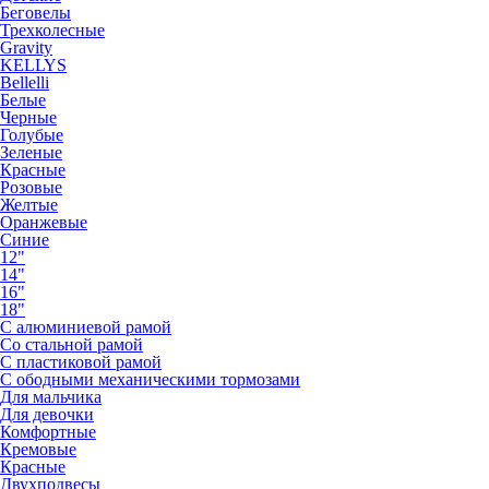
Беговелы
Трехколесные
Gravity
KELLYS
Bellelli
Белые
Черные
Голубые
Зеленые
Красные
Розовые
Желтые
Оранжевые
Синие
12"
14"
16"
18"
С алюминиевой рамой
Со стальной рамой
С пластиковой рамой
С ободными механическими тормозами
Для мальчика
Для девочки
Комфортные
Кремовые
Красные
Двухподвесы