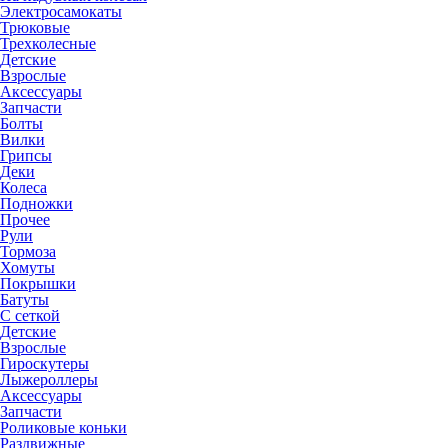
Электросамокаты
Трюковые
Трехколесные
Детские
Взрослые
Аксессуары
Запчасти
Болты
Вилки
Грипсы
Деки
Колеса
Подножки
Прочее
Рули
Тормоза
Хомуты
Покрышки
Батуты
С сеткой
Детские
Взрослые
Гироскутеры
Лыжероллеры
Аксессуары
Запчасти
Роликовые коньки
Раздвижные