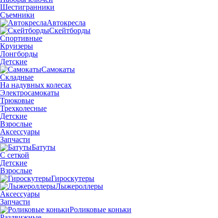
Шестигранники
Съемники
Автокресла
Скейтборды
Спортивные
Круизеры
Лонгборды
Детские
Самокаты
Складные
На надувных колесах
Электросамокаты
Трюковые
Трехколесные
Детские
Взрослые
Аксессуары
Запчасти
Батуты
С сеткой
Детские
Взрослые
Гироскутеры
Лыжероллеры
Аксессуары
Запчасти
Роликовые коньки
Раздвижные