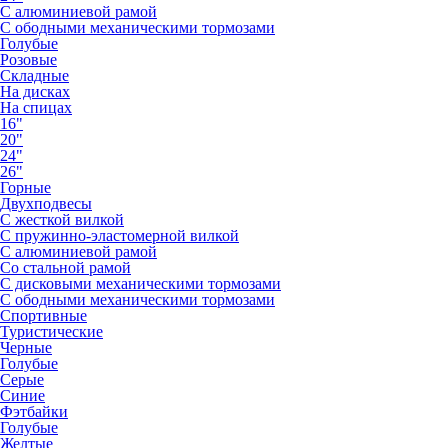
С алюминиевой рамой
С ободными механическими тормозами
Голубые
Розовые
Складные
На дисках
На спицах
16"
20"
24"
26"
Горные
Двухподвесы
С жесткой вилкой
С пружинно-эластомерной вилкой
С алюминиевой рамой
Со стальной рамой
С дисковыми механическими тормозами
С ободными механическими тормозами
Спортивные
Туристические
Черные
Голубые
Серые
Синие
Фэтбайки
Голубые
Желтые