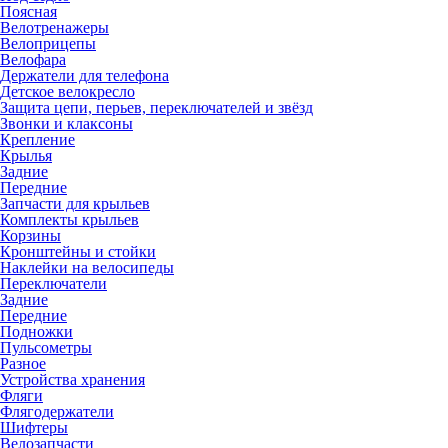
Поясная
Велотренажеры
Велоприцепы
Велофара
Держатели для телефона
Детское велокресло
Защита цепи, перьев, переключателей и звёзд
Звонки и клаксоны
Крепление
Крылья
Задние
Передние
Запчасти для крыльев
Комплекты крыльев
Корзины
Кронштейны и стойки
Наклейки на велосипеды
Переключатели
Задние
Передние
Подножки
Пульсометры
Разное
Устройства хранения
Фляги
Флягодержатели
Шифтеры
Велозапчасти