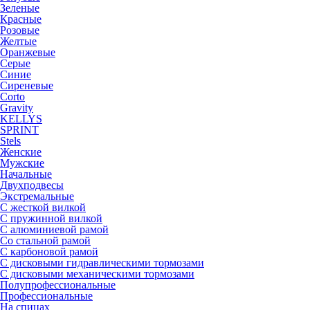
Зеленые
Красные
Розовые
Желтые
Оранжевые
Серые
Синие
Сиреневые
Corto
Gravity
KELLYS
SPRINT
Stels
Женские
Мужские
Начальные
Двухподвесы
Экстремальные
С жесткой вилкой
С пружинной вилкой
С алюминиевой рамой
Со стальной рамой
С карбоновой рамой
С дисковыми гидравлическими тормозами
С дисковыми механическими тормозами
Полупрофессиональные
Профессиональные
На спицах