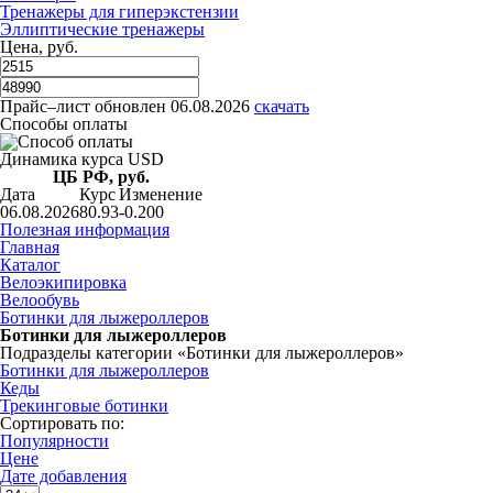
Тренажеры для гиперэкстензии
Эллиптические тренажеры
Цена, руб.
Прайс–лист
обновлен 06.08.2026
скачать
Способы оплаты
Динамика курса USD
ЦБ РФ, руб.
Дата
Курс
Изменение
06.08.2026
80.93
-0.200
Полезная информация
Главная
Каталог
Велоэкипировка
Велообувь
Ботинки для лыжероллеров
Ботинки для лыжероллеров
Подразделы категории «Ботинки для лыжероллеров»
Ботинки для лыжероллеров
Кеды
Трекинговые ботинки
Сортировать по:
Популярности
Цене
Дате добавления