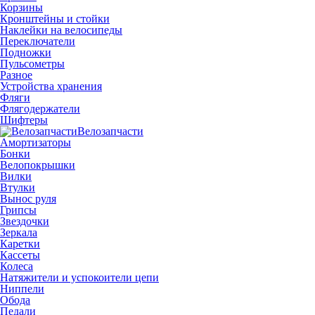
Корзины
Кронштейны и стойки
Наклейки на велосипеды
Переключатели
Подножки
Пульсометры
Разное
Устройства хранения
Фляги
Флягодержатели
Шифтеры
Велозапчасти
Амортизаторы
Бонки
Велопокрышки
Вилки
Втулки
Вынос руля
Грипсы
Звездочки
Зеркала
Каретки
Кассеты
Колеса
Натяжители и успокоители цепи
Ниппели
Обода
Педали