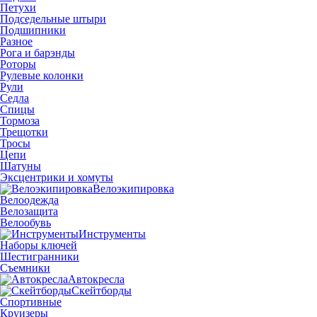
Петухи
Подседельные штыри
Подшипники
Разное
Рога и барэнды
Роторы
Рулевые колонки
Рули
Седла
Спицы
Тормоза
Трещотки
Тросы
Цепи
Шатуны
Эксцентрики и хомуты
Велоэкипировка
Велоодежда
Велозащита
Велообувь
Инструменты
Наборы ключей
Шестигранники
Съемники
Автокресла
Скейтборды
Спортивные
Круизеры