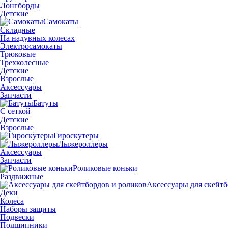
Лонгборды
Детские
Самокаты
Складные
На надувных колесах
Электросамокаты
Трюковые
Трехколесные
Детские
Взрослые
Аксессуары
Запчасти
Батуты
С сеткой
Детские
Взрослые
Гироскутеры
Лыжероллеры
Аксессуары
Запчасти
Роликовые коньки
Раздвижные
Аксессуары для скейтб
Деки
Колеса
Наборы защиты
Подвески
Подшипники