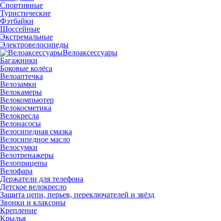
Спортивные
Туристические
Фэтбайки
Шоссейные
Экстремальные
Электровелосипеды
Велоаксессуары
Багажники
Боковые колёса
Велоаптечка
Велозамки
Велокамеры
Велокомпьютер
Велокосметика
Велокресла
Велонасосы
Велосипедная смазка
Велосипедное масло
Велосумки
Велотренажеры
Велоприцепы
Велофара
Держатели для телефона
Детское велокресло
Защита цепи, перьев, переключателей и звёзд
Звонки и клаксоны
Крепление
Крылья