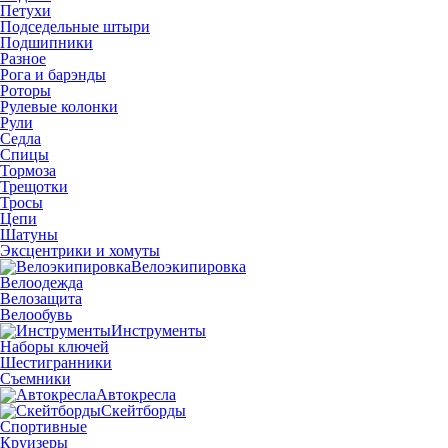
Петухи
Подседельные штыри
Подшипники
Разное
Рога и барэнды
Роторы
Рулевые колонки
Рули
Седла
Спицы
Тормоза
Трещотки
Тросы
Цепи
Шатуны
Эксцентрики и хомуты
Велоэкипировка
Велоодежда
Велозащита
Велообувь
Инструменты
Наборы ключей
Шестигранники
Съемники
Автокресла
Скейтборды
Спортивные
Круизеры