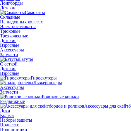
Лонгборды
Детские
Самокаты
Складные
На надувных колесах
Электросамокаты
Трюковые
Трехколесные
Детские
Взрослые
Аксессуары
Запчасти
Батуты
С сеткой
Детские
Взрослые
Гироскутеры
Лыжероллеры
Аксессуары
Запчасти
Роликовые коньки
Раздвижные
Аксессуары для скейтб
Деки
Колеса
Наборы защиты
Подвески
Подшипники