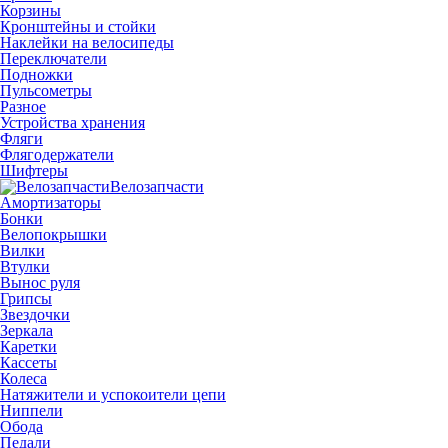
Корзины
Кронштейны и стойки
Наклейки на велосипеды
Переключатели
Подножки
Пульсометры
Разное
Устройства хранения
Фляги
Флягодержатели
Шифтеры
Велозапчасти
Амортизаторы
Бонки
Велопокрышки
Вилки
Втулки
Вынос руля
Грипсы
Звездочки
Зеркала
Каретки
Кассеты
Колеса
Натяжители и успокоители цепи
Ниппели
Обода
Педали