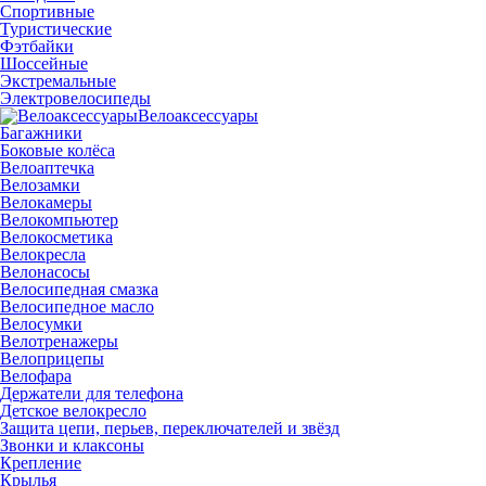
Спортивные
Туристические
Фэтбайки
Шоссейные
Экстремальные
Электровелосипеды
Велоаксессуары
Багажники
Боковые колёса
Велоаптечка
Велозамки
Велокамеры
Велокомпьютер
Велокосметика
Велокресла
Велонасосы
Велосипедная смазка
Велосипедное масло
Велосумки
Велотренажеры
Велоприцепы
Велофара
Держатели для телефона
Детское велокресло
Защита цепи, перьев, переключателей и звёзд
Звонки и клаксоны
Крепление
Крылья