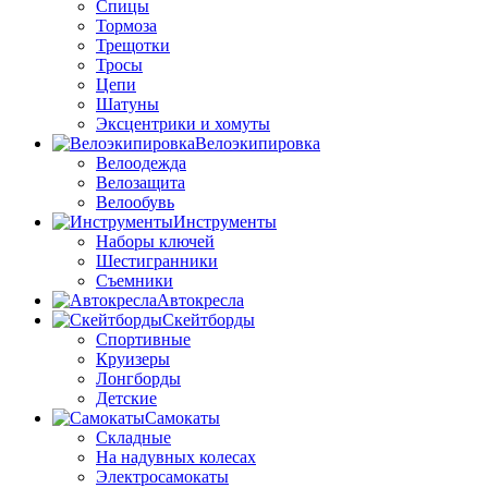
Спицы
Тормоза
Трещотки
Тросы
Цепи
Шатуны
Эксцентрики и хомуты
Велоэкипировка
Велоодежда
Велозащита
Велообувь
Инструменты
Наборы ключей
Шестигранники
Съемники
Автокресла
Скейтборды
Спортивные
Круизеры
Лонгборды
Детские
Самокаты
Складные
На надувных колесах
Электросамокаты