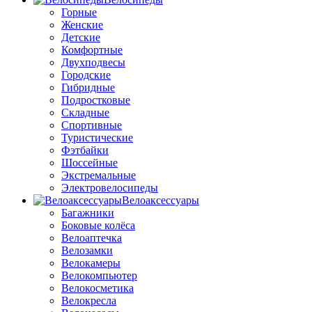
Горные
Женские
Детские
Комфортные
Двухподвесы
Городские
Гибридные
Подростковые
Складные
Спортивные
Туристические
Фэтбайки
Шоссейные
Экстремальные
Электровелосипеды
Велоаксессуары
Багажники
Боковые колёса
Велоаптечка
Велозамки
Велокамеры
Велокомпьютер
Велокосметика
Велокресла