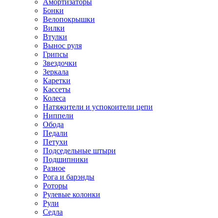
Амортизаторы
Бонки
Велопокрышки
Вилки
Втулки
Вынос руля
Грипсы
Звездочки
Зеркала
Каретки
Кассеты
Колеса
Натяжители и успокоители цепи
Ниппели
Обода
Педали
Петухи
Подседельные штыри
Подшипники
Разное
Рога и барэнды
Роторы
Рулевые колонки
Рули
Седла