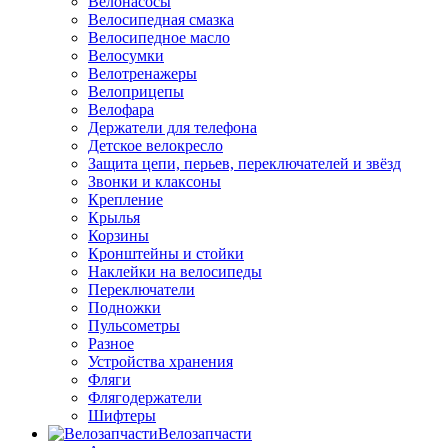
Велонасосы
Велосипедная смазка
Велосипедное масло
Велосумки
Велотренажеры
Велоприцепы
Велофара
Держатели для телефона
Детское велокресло
Защита цепи, перьев, переключателей и звёзд
Звонки и клаксоны
Крепление
Крылья
Корзины
Кронштейны и стойки
Наклейки на велосипеды
Переключатели
Подножки
Пульсометры
Разное
Устройства хранения
Фляги
Флягодержатели
Шифтеры
Велозапчасти