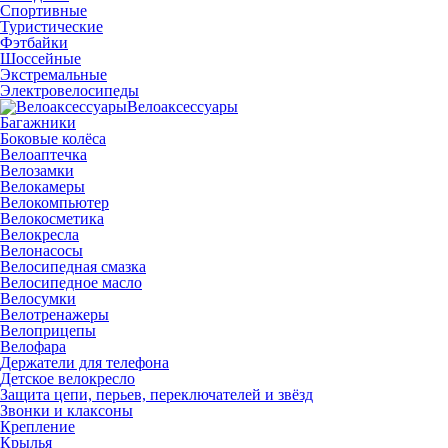
Спортивные
Туристические
Фэтбайки
Шоссейные
Экстремальные
Электровелосипеды
Велоаксессуары
Багажники
Боковые колёса
Велоаптечка
Велозамки
Велокамеры
Велокомпьютер
Велокосметика
Велокресла
Велонасосы
Велосипедная смазка
Велосипедное масло
Велосумки
Велотренажеры
Велоприцепы
Велофара
Держатели для телефона
Детское велокресло
Защита цепи, перьев, переключателей и звёзд
Звонки и клаксоны
Крепление
Крылья