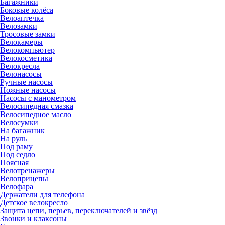
Багажники
Боковые колёса
Велоаптечка
Велозамки
Тросовые замки
Велокамеры
Велокомпьютер
Велокосметика
Велокресла
Велонасосы
Ручные насосы
Ножные насосы
Насосы с манометром
Велосипедная смазка
Велосипедное масло
Велосумки
На багажник
На руль
Под раму
Под седло
Поясная
Велотренажеры
Велоприцепы
Велофара
Держатели для телефона
Детское велокресло
Защита цепи, перьев, переключателей и звёзд
Звонки и клаксоны