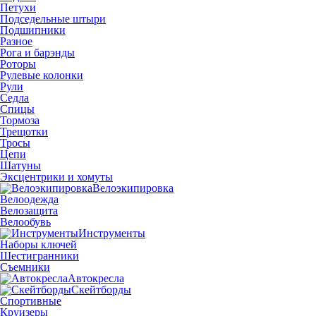
Петухи
Подседельные штыри
Подшипники
Разное
Рога и барэнды
Роторы
Рулевые колонки
Рули
Седла
Спицы
Тормоза
Трещотки
Тросы
Цепи
Шатуны
Эксцентрики и хомуты
Велоэкипировка
Велоодежда
Велозащита
Велообувь
Инструменты
Наборы ключей
Шестигранники
Съемники
Автокресла
Скейтборды
Спортивные
Круизеры