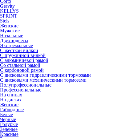
Corto
Gravity
KELLYS
SPRINT
Stels
Женские
Мужские
Начальные
Двухподвесы
Экстремальные
С жесткой вилкой
С пружинной вилкой
С алюминиевой рамой
Со стальной рамой
С карбоновой рамой
С дисковыми гидравлическими тормозами
С дисковыми механическими тормозами
Полупрофессиональные
Профессиональные
На спицах
На дисках
Женские
Гибридные
Белые
Черные
Голубые
Зеленые
Красные