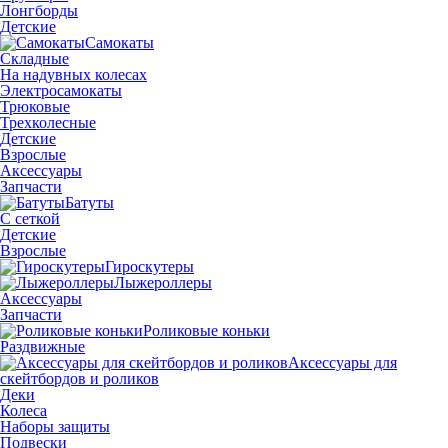
Лонгборды
Детские
Самокаты
Складные
На надувных колесах
Электросамокаты
Трюковые
Трехколесные
Детские
Взрослые
Аксессуары
Запчасти
Батуты
С сеткой
Детские
Взрослые
Гироскутеры
Лыжероллеры
Аксессуары
Запчасти
Роликовые коньки
Раздвижные
Аксессуары для
скейтбордов и роликов
Деки
Колеса
Наборы защиты
Подвески