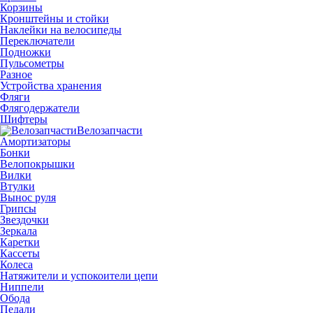
Корзины
Кронштейны и стойки
Наклейки на велосипеды
Переключатели
Подножки
Пульсометры
Разное
Устройства хранения
Фляги
Флягодержатели
Шифтеры
Велозапчасти
Амортизаторы
Бонки
Велопокрышки
Вилки
Втулки
Вынос руля
Грипсы
Звездочки
Зеркала
Каретки
Кассеты
Колеса
Натяжители и успокоители цепи
Ниппели
Обода
Педали