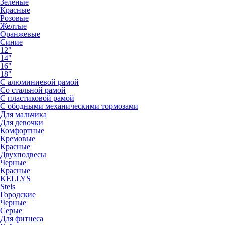
Зеленые
Красные
Розовые
Желтые
Оранжевые
Синие
12"
14"
16"
18"
С алюминиевой рамой
Со стальной рамой
С пластиковой рамой
С ободными механическими тормозами
Для мальчика
Для девочки
Комфортные
Кремовые
Красные
Двухподвесы
Черные
Красные
KELLYS
Stels
Городские
Черные
Серые
Для фитнеса