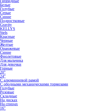
Гибридные
Белые
Голубые
Серые
Синие
Подростковые
Gravity
KELLYS
Stels
Красные
Черные
Желтые
Оранжевые
Синие
Фиолетовые
Для мальчика
Для девочки
Горные
20"
24"
С алюминиевой рамой
С ободными механическими тормозами
Голубые
Розовые
Складные
На дисках
На спицах
16"