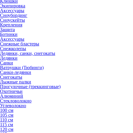
Клюшки
Экипировка
Аксессуары
Сноубординг
Сноускейты
Крепления
Защита
Ботинки
Аксессуары
Снежные бластеры
Снежколепы
Ледянки, санки, снегокаты
Ледянки
Санки
Ватрушки (Тюбинги)
Санки-ледянки
Снегокаты
Лыжные палки
Прогулочные (треккинговые)
Охотничьи
Алюминий
Стекловолокно
Углеволокно
100 см
105 см
110 см
115 см
120 см