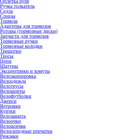
Оплётка руля
Ручка толкатель
Седла
Спицы
Тормоза
Адаптеры для тормозов
Роторы (тормозные диски)
Запчасти для тормозов
Тормозные ручки
Тормозные колодки
Трещотки
Тросы
Цепи
Шатуны
Эксцентрики и хомуты
Велоэкипировка
Велоодежда
Велотрусы
Велошорты
Велофутболки
Джерси
Ветровки
Куртки
Велозащита
Велоочки
Велошлемы
Велосипедные перчатки
Рюкзаки