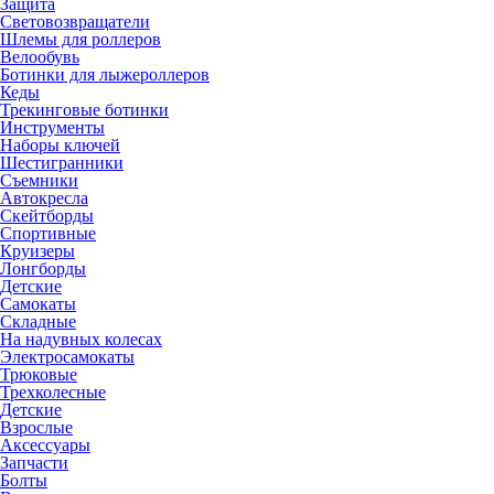
Защита
Световозвращатели
Шлемы для роллеров
Велообувь
Ботинки для лыжероллеров
Кеды
Трекинговые ботинки
Инструменты
Наборы ключей
Шестигранники
Съемники
Автокресла
Скейтборды
Спортивные
Круизеры
Лонгборды
Детские
Самокаты
Складные
На надувных колесах
Электросамокаты
Трюковые
Трехколесные
Детские
Взрослые
Аксессуары
Запчасти
Болты