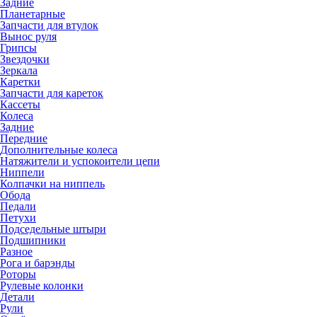
Задние
Планетарные
Запчасти для втулок
Вынос руля
Грипсы
Звездочки
Зеркала
Каретки
Запчасти для кареток
Кассеты
Колеса
Задние
Передние
Дополнительные колеса
Натяжители и успокоители цепи
Ниппели
Колпачки на ниппель
Обода
Педали
Петухи
Подседельные штыри
Подшипники
Разное
Рога и барэнды
Роторы
Рулевые колонки
Детали
Рули