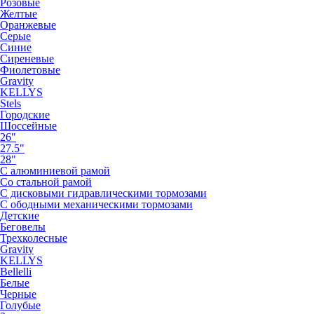
Розовые
Желтые
Оранжевые
Серые
Синие
Сиреневые
Фиолетовые
Gravity
KELLYS
Stels
Городские
Шоссейные
26"
27.5"
28"
С алюминиевой рамой
Со стальной рамой
С дисковыми гидравлическими тормозами
С ободными механическими тормозами
Детские
Беговелы
Трехколесные
Gravity
KELLYS
Bellelli
Белые
Черные
Голубые