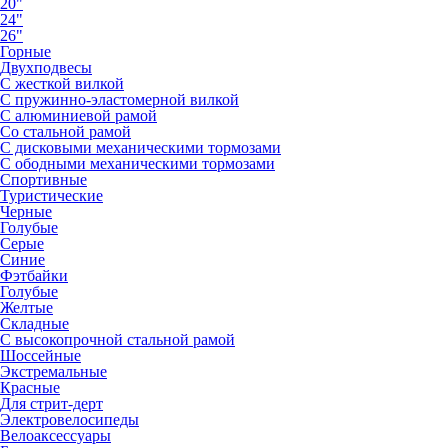
20"
24"
26"
Горные
Двухподвесы
С жесткой вилкой
С пружинно-эластомерной вилкой
С алюминиевой рамой
Со стальной рамой
С дисковыми механическими тормозами
С ободными механическими тормозами
Спортивные
Туристические
Черные
Голубые
Серые
Синие
Фэтбайки
Голубые
Желтые
Складные
С высокопрочной стальной рамой
Шоссейные
Экстремальные
Красные
Для стрит-дерт
Электровелосипеды
Велоаксессуары