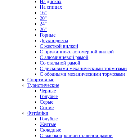
На дисках
На спицах
16"
20"
24"
26"
Горные
Двухподвесы
С жесткой вилкой
С пружинно-эластомерной вилкой
С алюминиевой рамой
Со стальной рамой
С дисковыми механическими тормозами
С ободными механическими тормозами
Спортивные
Туристические
Черные
Голубые
Серые
Синие
Фэтбайки
Голубые
Желтые
Складные
С высокопрочной стальной рамой