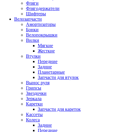
Фляги
Флягодержатели
Шифтеры
Велозапчасти
Амортизаторы
Бонки
Велопокрышки
Вилки
Мягкие
Жесткие
Втулки
Передние
Задние
Планетарные
Запчасти для втулок
Вынос руля
Грипсы
Звездочки
Зеркала
Каретки
Запчасти для кареток
Кассеты
Колеса
Задние
Передние