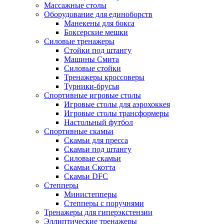
Массажные столы
Оборудование для единоборств
Манекены для бокса
Боксерские мешки
Силовые тренажеры
Стойки под штангу
Машины Смита
Силовые стойки
Тренажеры кроссоверы
Турники-брусья
Спортивные игровые столы
Игровые столы для аэрохоккея
Игровые столы трансформеры
Настольный футбол
Спортивные скамьи
Скамьи для пресса
Скамьи под штангу
Силовые скамьи
Скамьи Скотта
Скамьи DFC
Степперы
Министепперы
Степперы с поручнями
Тренажеры для гиперэкстензии
Эллиптические тренажеры