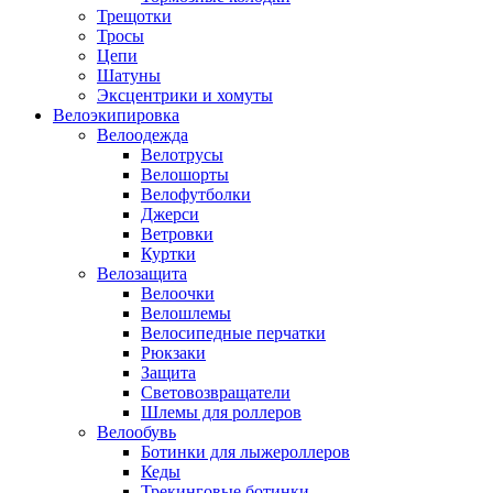
Трещотки
Тросы
Цепи
Шатуны
Эксцентрики и хомуты
Велоэкипировка
Велоодежда
Велотрусы
Велошорты
Велофутболки
Джерси
Ветровки
Куртки
Велозащита
Велоочки
Велошлемы
Велосипедные перчатки
Рюкзаки
Защита
Световозвращатели
Шлемы для роллеров
Велообувь
Ботинки для лыжероллеров
Кеды
Трекинговые ботинки