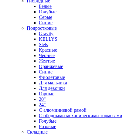
Гибридные
Белые
Голубые
Серые
Синие
Подростковые
Gravity
KELLYS
Stels
Красные
Черные
Желтые
Оранжевые
Синие
Фиолетовые
Для мальчика
Для девочки
Горные
20"
24"
С алюминиевой рамой
С ободными механическими тормозами
Голубые
Розовые
Складные