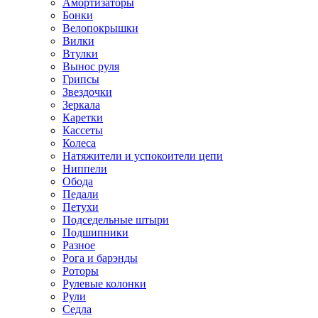
Амортизаторы
Бонки
Велопокрышки
Вилки
Втулки
Вынос руля
Грипсы
Звездочки
Зеркала
Каретки
Кассеты
Колеса
Натяжители и успокоители цепи
Ниппели
Обода
Педали
Петухи
Подседельные штыри
Подшипники
Разное
Рога и барэнды
Роторы
Рулевые колонки
Рули
Седла