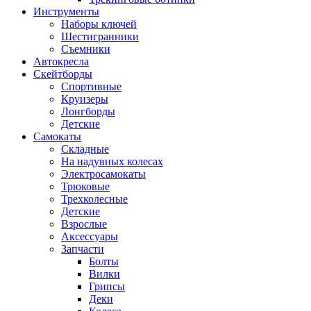
Инструменты
Наборы ключей
Шестигранники
Съемники
Автокресла
Скейтборды
Спортивные
Круизеры
Лонгборды
Детские
Самокаты
Складные
На надувных колесах
Электросамокаты
Трюковые
Трехколесные
Детские
Взрослые
Аксессуары
Запчасти
Болты
Вилки
Грипсы
Деки