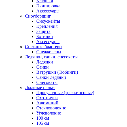
Клюшки
Экипировка
Аксессуары
Сноубординг
Сноускейты
Крепления
Защита
Ботинки
Аксессуары
Снежные бластеры
Снежколепы
Ледянки, санки, снегокаты
Ледянки
Санки
Ватрушки (Тюбинги)
Санки-ледянки
Снегокаты
Лыжные палки
Прогулочные (треккинговые)
Охотничьи
Алюминий
Стекловолокно
Углеволокно
100 см
105 см