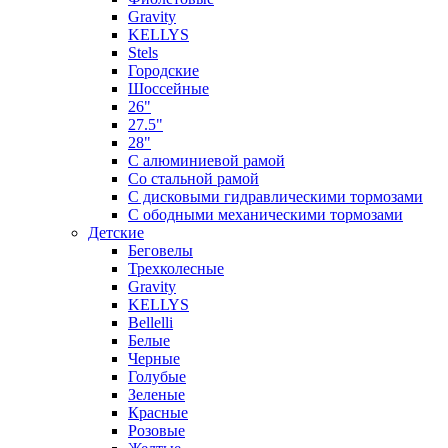
Gravity
KELLYS
Stels
Городские
Шоссейные
26"
27.5"
28"
С алюминиевой рамой
Со стальной рамой
С дисковыми гидравлическими тормозами
С ободными механическими тормозами
Детские
Беговелы
Трехколесные
Gravity
KELLYS
Bellelli
Белые
Черные
Голубые
Зеленые
Красные
Розовые