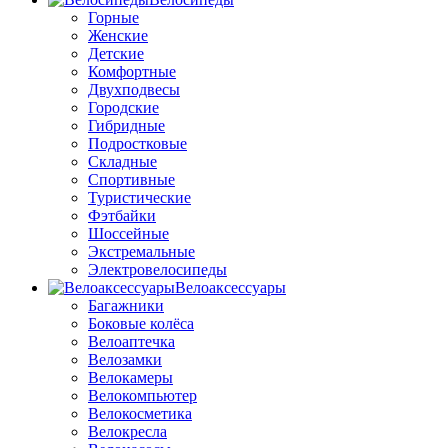
Горные
Женские
Детские
Комфортные
Двухподвесы
Городские
Гибридные
Подростковые
Складные
Спортивные
Туристические
Фэтбайки
Шоссейные
Экстремальные
Электровелосипеды
Велоаксессуары
Багажники
Боковые колёса
Велоаптечка
Велозамки
Велокамеры
Велокомпьютер
Велокосметика
Велокресла