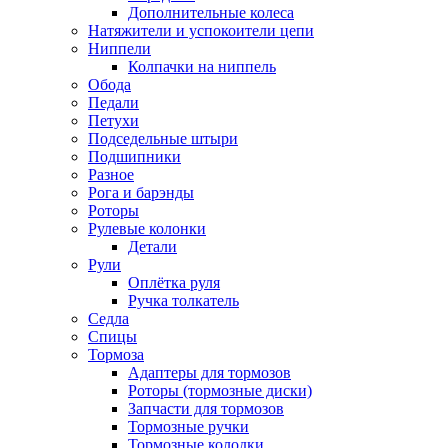
Дополнительные колеса
Натяжители и успокоители цепи
Ниппели
Колпачки на ниппель
Обода
Педали
Петухи
Подседельные штыри
Подшипники
Разное
Рога и барэнды
Роторы
Рулевые колонки
Детали
Рули
Оплётка руля
Ручка толкатель
Седла
Спицы
Тормоза
Адаптеры для тормозов
Роторы (тормозные диски)
Запчасти для тормозов
Тормозные ручки
Тормозные колодки