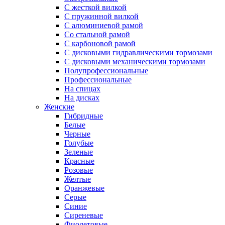
С жесткой вилкой
С пружинной вилкой
С алюминиевой рамой
Со стальной рамой
С карбоновой рамой
С дисковыми гидравлическими тормозами
С дисковыми механическими тормозами
Полупрофессиональные
Профессиональные
На спицах
На дисках
Женские
Гибридные
Белые
Черные
Голубые
Зеленые
Красные
Розовые
Желтые
Оранжевые
Серые
Синие
Сиреневые
Фиолетовые