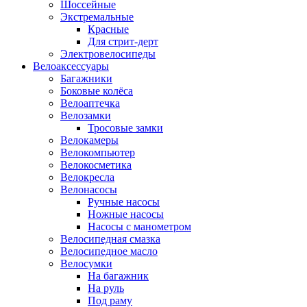
Шоссейные
Экстремальные
Красные
Для стрит-дерт
Электровелосипеды
Велоаксессуары
Багажники
Боковые колёса
Велоаптечка
Велозамки
Тросовые замки
Велокамеры
Велокомпьютер
Велокосметика
Велокресла
Велонасосы
Ручные насосы
Ножные насосы
Насосы с манометром
Велосипедная смазка
Велосипедное масло
Велосумки
На багажник
На руль
Под раму