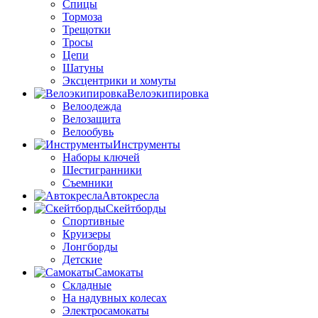
Спицы
Тормоза
Трещотки
Тросы
Цепи
Шатуны
Эксцентрики и хомуты
Велоэкипировка
Велоодежда
Велозащита
Велообувь
Инструменты
Наборы ключей
Шестигранники
Съемники
Автокресла
Скейтборды
Спортивные
Круизеры
Лонгборды
Детские
Самокаты
Складные
На надувных колесах
Электросамокаты