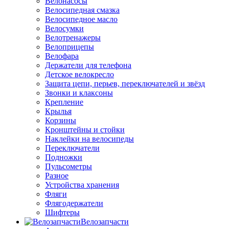
Велонасосы
Велосипедная смазка
Велосипедное масло
Велосумки
Велотренажеры
Велоприцепы
Велофара
Держатели для телефона
Детское велокресло
Защита цепи, перьев, переключателей и звёзд
Звонки и клаксоны
Крепление
Крылья
Корзины
Кронштейны и стойки
Наклейки на велосипеды
Переключатели
Подножки
Пульсометры
Разное
Устройства хранения
Фляги
Флягодержатели
Шифтеры
Велозапчасти