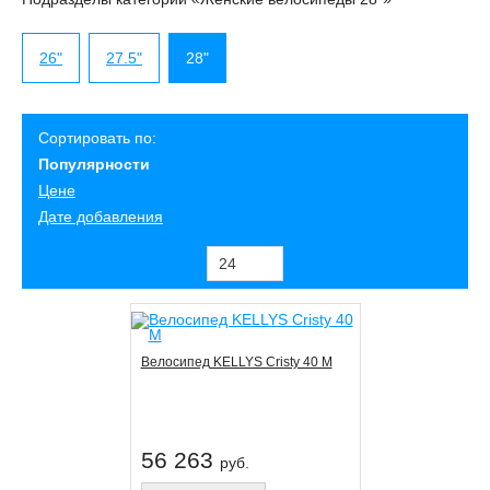
26"
27.5"
28"
Сортировать по:
Популярности
Цене
Дате добавления
Велосипед KELLYS Cristy 40 M
56 263
руб.