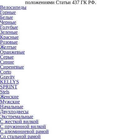
положениями Статьи 437 ГК РФ.
Велосипеды
Горные
Белые
Черные
Голубые
Зеленые
Красные
Розовые
Желтые
Оранжевые
Серые
Синие
Сиреневые
Corto
Gravity
KELLYS
SPRINT
Stels
Женские
Мужские
Начальные
Двухподвесы
Экстремальные
С жесткой вилкой
С пружинной вилкой
С алюминиевой рамой
Со стальной рамой