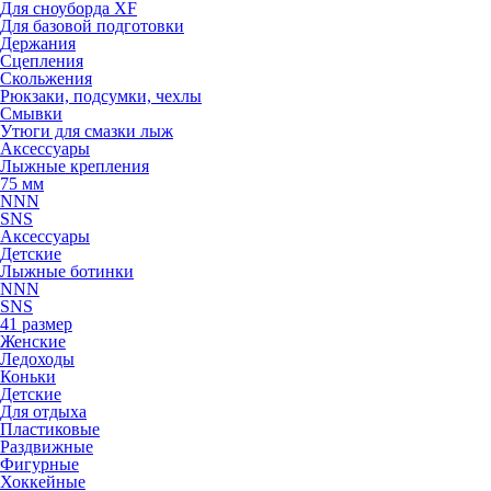
Для сноуборда XF
Для базовой подготовки
Держания
Сцепления
Скольжения
Рюкзаки, подсумки, чехлы
Смывки
Утюги для смазки лыж
Аксессуары
Лыжные крепления
75 мм
NNN
SNS
Аксессуары
Детские
Лыжные ботинки
NNN
SNS
41 размер
Женские
Ледоходы
Коньки
Детские
Для отдыха
Пластиковые
Раздвижные
Фигурные
Хоккейные