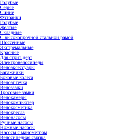
Голубые
Серые
Синие
Фэтбайки
Голубые
Желтые
Складные
С высокопрочной стальной рамой
Шоссейные
Экстремальные
Красные
Для стрит-дерт
Электровелосипеды
Велоаксессуары
Багажники
Боковые колёса
Велоаптечка
Велозамки
Тросовые замки
Велокамеры
Велокомпьютер
Велокосметика
Велокресла
Велонасосы
Ручные насосы
Ножные насосы
Насосы с манометром
Велосипедная смазка