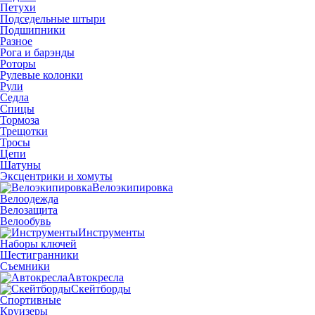
Петухи
Подседельные штыри
Подшипники
Разное
Рога и барэнды
Роторы
Рулевые колонки
Рули
Седла
Спицы
Тормоза
Трещотки
Тросы
Цепи
Шатуны
Эксцентрики и хомуты
Велоэкипировка
Велоодежда
Велозащита
Велообувь
Инструменты
Наборы ключей
Шестигранники
Съемники
Автокресла
Скейтборды
Спортивные
Круизеры