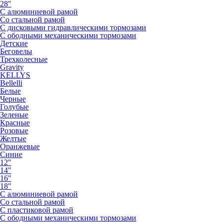
28"
С алюминиевой рамой
Со стальной рамой
С дисковыми гидравлическими тормозами
С ободными механическими тормозами
Детские
Беговелы
Трехколесные
Gravity
KELLYS
Bellelli
Белые
Черные
Голубые
Зеленые
Красные
Розовые
Желтые
Оранжевые
Синие
12"
14"
16"
18"
С алюминиевой рамой
Со стальной рамой
С пластиковой рамой
С ободными механическими тормозами