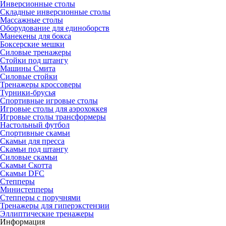
Инверсионные столы
Складные инверсионные столы
Массажные столы
Оборудование для единоборств
Манекены для бокса
Боксерские мешки
Силовые тренажеры
Стойки под штангу
Машины Смита
Силовые стойки
Тренажеры кроссоверы
Турники-брусья
Спортивные игровые столы
Игровые столы для аэрохоккея
Игровые столы трансформеры
Настольный футбол
Спортивные скамьи
Скамьи для пресса
Скамьи под штангу
Силовые скамьи
Скамьи Скотта
Скамьи DFC
Степперы
Министепперы
Степперы с поручнями
Тренажеры для гиперэкстензии
Эллиптические тренажеры
Информация