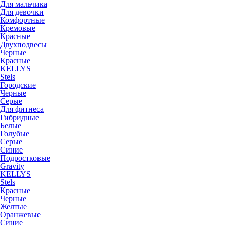
Для мальчика
Для девочки
Комфортные
Кремовые
Красные
Двухподвесы
Черные
Красные
KELLYS
Stels
Городские
Черные
Серые
Для фитнеса
Гибридные
Белые
Голубые
Серые
Синие
Подростковые
Gravity
KELLYS
Stels
Красные
Черные
Желтые
Оранжевые
Синие