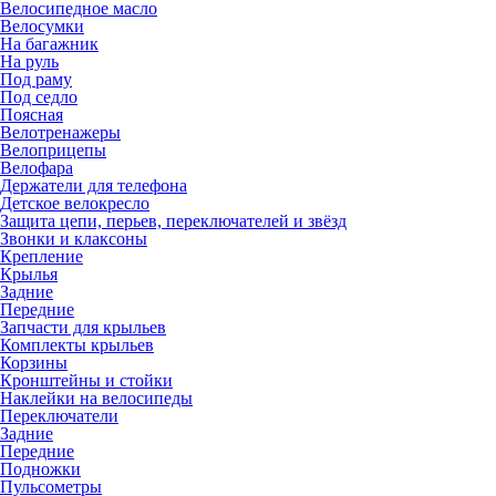
Велосипедное масло
Велосумки
На багажник
На руль
Под раму
Под седло
Поясная
Велотренажеры
Велоприцепы
Велофара
Держатели для телефона
Детское велокресло
Защита цепи, перьев, переключателей и звёзд
Звонки и клаксоны
Крепление
Крылья
Задние
Передние
Запчасти для крыльев
Комплекты крыльев
Корзины
Кронштейны и стойки
Наклейки на велосипеды
Переключатели
Задние
Передние
Подножки
Пульсометры