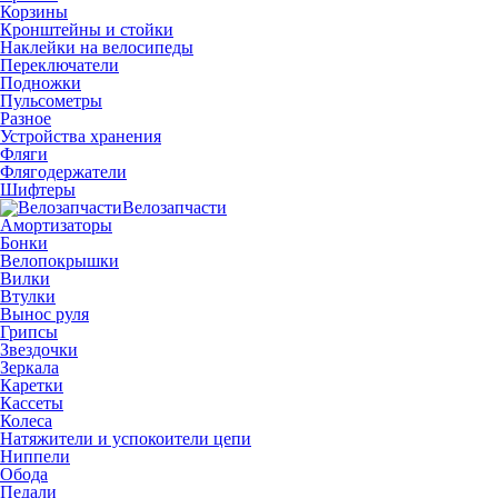
Корзины
Кронштейны и стойки
Наклейки на велосипеды
Переключатели
Подножки
Пульсометры
Разное
Устройства хранения
Фляги
Флягодержатели
Шифтеры
Велозапчасти
Амортизаторы
Бонки
Велопокрышки
Вилки
Втулки
Вынос руля
Грипсы
Звездочки
Зеркала
Каретки
Кассеты
Колеса
Натяжители и успокоители цепи
Ниппели
Обода
Педали