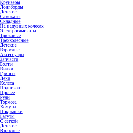
Круизеры
Лонгборды
Детские
Самокаты
Складные
На надувных колесах
Электросамокаты
Трюковые
Трехколесные
Детские
Взрослые
Аксессуары
Запчасти
Болты
Вилки
Грипсы
Деки
Колеса
Подножки
Прочее
Рули
Тормоза
Хомуты
Покрышки
Батуты
С сеткой
Детские
Взрослые