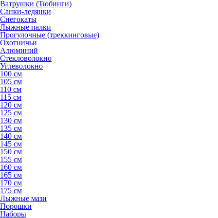
Ватрушки (Тюбинги)
Санки-ледянки
Снегокаты
Лыжные палки
Прогулочные (треккинговые)
Охотничьи
Алюминий
Стекловолокно
Углеволокно
100 см
105 см
110 см
115 см
120 см
125 см
130 см
135 см
140 см
145 см
150 см
155 см
160 см
165 см
170 см
175 см
Лыжные мази
Порошки
Наборы