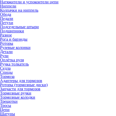
Натяжители и успокоители цепи
Ниппели
Колпачки на ниппель
Обода
Педали
Петухи
Подседельные штыри
Подшипники
Разное
Рога и барэнды
Роторы
Рулевые колонки
Детали
Рули
Оплётка руля
Ручка толкатель
Седла
Спицы
Тормоза
Адаптеры для тормозов
Роторы (тормозные диски)
Запчасти для тормозов
Тормозные ручки
Тормозные колодки
Трещотки
Тросы
Цепи
Шатуны