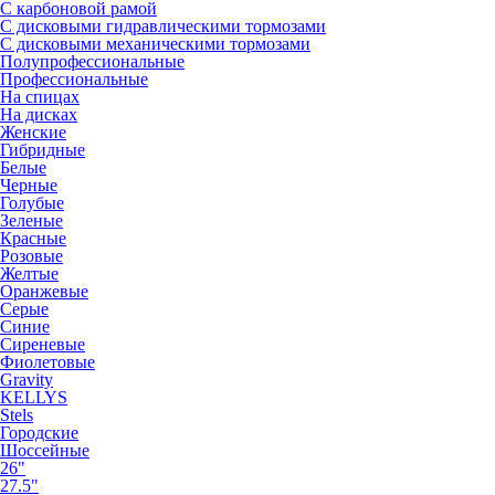
С карбоновой рамой
С дисковыми гидравлическими тормозами
С дисковыми механическими тормозами
Полупрофессиональные
Профессиональные
На спицах
На дисках
Женские
Гибридные
Белые
Черные
Голубые
Зеленые
Красные
Розовые
Желтые
Оранжевые
Серые
Синие
Сиреневые
Фиолетовые
Gravity
KELLYS
Stels
Городские
Шоссейные
26"
27.5"