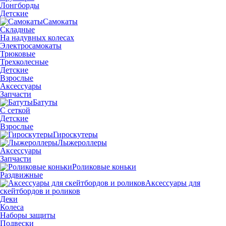
Лонгборды
Детские
Самокаты
Складные
На надувных колесах
Электросамокаты
Трюковые
Трехколесные
Детские
Взрослые
Аксессуары
Запчасти
Батуты
С сеткой
Детские
Взрослые
Гироскутеры
Лыжероллеры
Аксессуары
Запчасти
Роликовые коньки
Раздвижные
Аксессуары для
скейтбордов и роликов
Деки
Колеса
Наборы защиты
Подвески