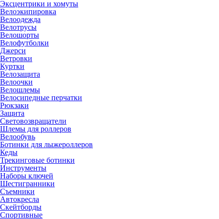
Эксцентрики и хомуты
Велоэкипировка
Велоодежда
Велотрусы
Велошорты
Велофутболки
Джерси
Ветровки
Куртки
Велозащита
Велоочки
Велошлемы
Велосипедные перчатки
Рюкзаки
Защита
Световозвращатели
Шлемы для роллеров
Велообувь
Ботинки для лыжероллеров
Кеды
Трекинговые ботинки
Инструменты
Наборы ключей
Шестигранники
Съемники
Автокресла
Скейтборды
Спортивные