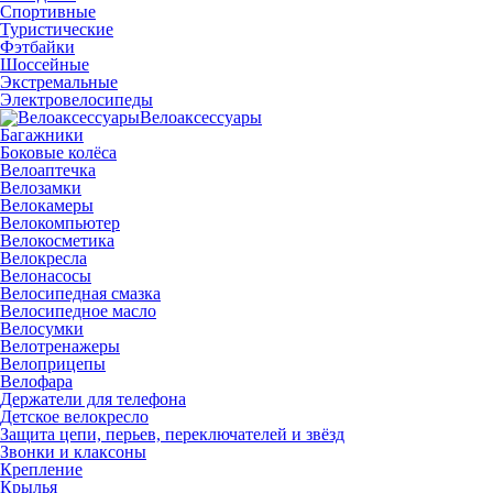
Спортивные
Туристические
Фэтбайки
Шоссейные
Экстремальные
Электровелосипеды
Велоаксессуары
Багажники
Боковые колёса
Велоаптечка
Велозамки
Велокамеры
Велокомпьютер
Велокосметика
Велокресла
Велонасосы
Велосипедная смазка
Велосипедное масло
Велосумки
Велотренажеры
Велоприцепы
Велофара
Держатели для телефона
Детское велокресло
Защита цепи, перьев, переключателей и звёзд
Звонки и клаксоны
Крепление
Крылья