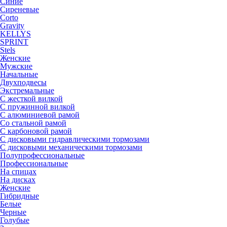
Синие
Сиреневые
Corto
Gravity
KELLYS
SPRINT
Stels
Женские
Мужские
Начальные
Двухподвесы
Экстремальные
С жесткой вилкой
С пружинной вилкой
С алюминиевой рамой
Со стальной рамой
С карбоновой рамой
С дисковыми гидравлическими тормозами
С дисковыми механическими тормозами
Полупрофессиональные
Профессиональные
На спицах
На дисках
Женские
Гибридные
Белые
Черные
Голубые