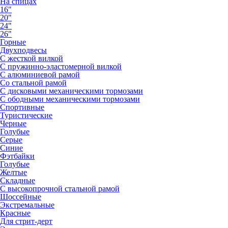
На спицах
16"
20"
24"
26"
Горные
Двухподвесы
С жесткой вилкой
С пружинно-эластомерной вилкой
С алюминиевой рамой
Со стальной рамой
С дисковыми механическими тормозами
С ободными механическими тормозами
Спортивные
Туристические
Черные
Голубые
Серые
Синие
Фэтбайки
Голубые
Желтые
Складные
С высокопрочной стальной рамой
Шоссейные
Экстремальные
Красные
Для стрит-дерт