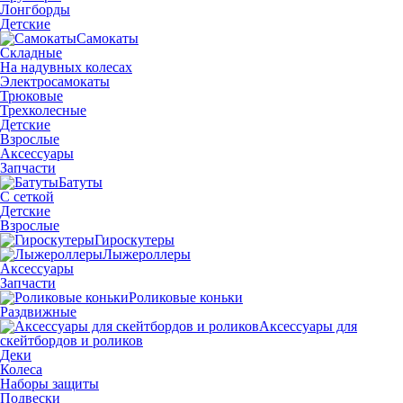
Лонгборды
Детские
Самокаты
Складные
На надувных колесах
Электросамокаты
Трюковые
Трехколесные
Детские
Взрослые
Аксессуары
Запчасти
Батуты
С сеткой
Детские
Взрослые
Гироскутеры
Лыжероллеры
Аксессуары
Запчасти
Роликовые коньки
Раздвижные
Аксессуары для
скейтбордов и роликов
Деки
Колеса
Наборы защиты
Подвески