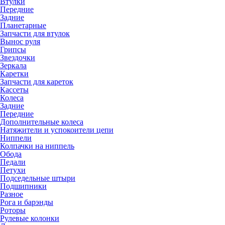
Втулки
Передние
Задние
Планетарные
Запчасти для втулок
Вынос руля
Грипсы
Звездочки
Зеркала
Каретки
Запчасти для кареток
Кассеты
Колеса
Задние
Передние
Дополнительные колеса
Натяжители и успокоители цепи
Ниппели
Колпачки на ниппель
Обода
Педали
Петухи
Подседельные штыри
Подшипники
Разное
Рога и барэнды
Роторы
Рулевые колонки