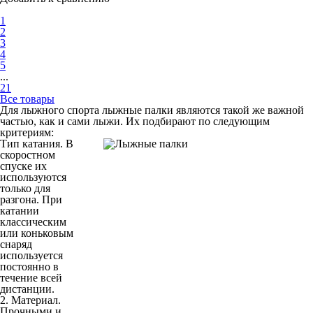
1
2
3
4
5
...
21
Все товары
Для лыжного спорта лыжные палки являются такой же важной
частью, как и сами лыжи. Их подбирают по следующим
критериям:
Тип катания. В
скоростном
спуске их
используются
только для
разгона. При
катании
классическим
или коньковым
снаряд
используется
постоянно в
течение всей
дистанции.
2. Материал.
Прочными и