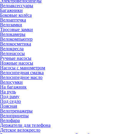
Электровелосипеды
Велоаксессуары
Багажники
Боковые колёса
Велоаптечка
Велозамки
Тросовые замки
Велокамеры
Велокомпьютер
Велокосметика
Велокресла
Велонасосы
Ручные насосы
Ножные насосы
Насосы с манометром
Велосипедная смазка
Велосипедное масло
Велосумки
На багажник
На руль
Под раму
Под седло
Поясная
Велотренажеры
Велоприцепы
Велофара
Держатели для телефона
Детское велокресло