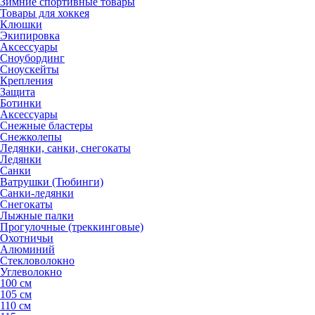
Зимние спортивные товары
Товары для хоккея
Клюшки
Экипировка
Аксессуары
Сноубординг
Сноускейты
Крепления
Защита
Ботинки
Аксессуары
Снежные бластеры
Снежколепы
Ледянки, санки, снегокаты
Ледянки
Санки
Ватрушки (Тюбинги)
Санки-ледянки
Снегокаты
Лыжные палки
Прогулочные (треккинговые)
Охотничьи
Алюминий
Стекловолокно
Углеволокно
100 см
105 см
110 см