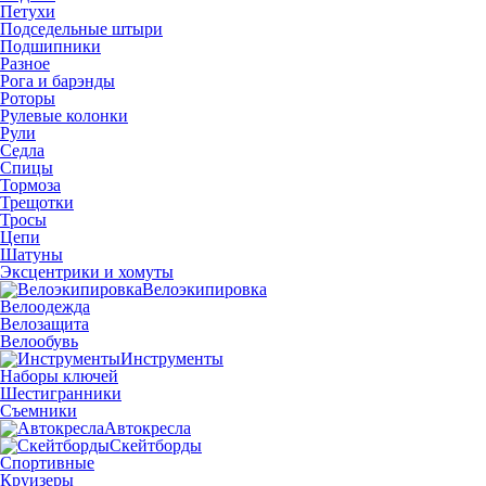
Петухи
Подседельные штыри
Подшипники
Разное
Рога и барэнды
Роторы
Рулевые колонки
Рули
Седла
Спицы
Тормоза
Трещотки
Тросы
Цепи
Шатуны
Эксцентрики и хомуты
Велоэкипировка
Велоодежда
Велозащита
Велообувь
Инструменты
Наборы ключей
Шестигранники
Съемники
Автокресла
Скейтборды
Спортивные
Круизеры