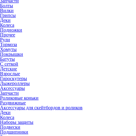
Запчасти
Болты
Вилки
Грипсы
Деки
Колеса
Подножки
Прочее
Рули
Тормоза
Хомуты
Покрышки
Батуты
С сеткой
Детские
Взрослые
Гироскутеры
Лыжероллеры
Аксессуары
Запчасти
Роликовые коньки
Раздвижные
Аксессуары для скейтбордов и роликов
Деки
Колеса
Наборы защиты
Подвески
Подшипники