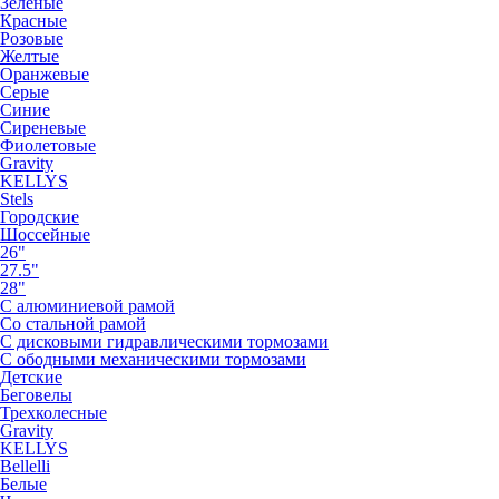
Зеленые
Красные
Розовые
Желтые
Оранжевые
Серые
Синие
Сиреневые
Фиолетовые
Gravity
KELLYS
Stels
Городские
Шоссейные
26"
27.5"
28"
С алюминиевой рамой
Со стальной рамой
С дисковыми гидравлическими тормозами
С ободными механическими тормозами
Детские
Беговелы
Трехколесные
Gravity
KELLYS
Bellelli
Белые