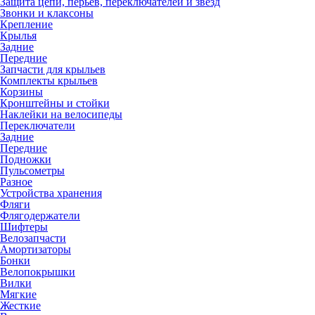
Защита цепи, перьев, переключателей и звёзд
Звонки и клаксоны
Крепление
Крылья
Задние
Передние
Запчасти для крыльев
Комплекты крыльев
Корзины
Кронштейны и стойки
Наклейки на велосипеды
Переключатели
Задние
Передние
Подножки
Пульсометры
Разное
Устройства хранения
Фляги
Флягодержатели
Шифтеры
Велозапчасти
Амортизаторы
Бонки
Велопокрышки
Вилки
Мягкие
Жесткие