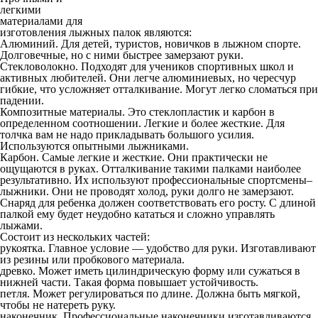
легкими
материалами для
изготовления лыжных палок являются:
Алюминий. Для детей, туристов, новичков в лыжном спорте.
Долговечные, но с ними быстрее замерзают руки.
Стекловолокно. Подходят для учеников спортивных школ и
активных любителей. Они легче алюминиевых, но чересчур
гибкие, что усложняет отталкивание. Могут легко сломаться при
падении.
Композитные материалы. Это стеклопластик и карбон в
определенном соотношении. Легкие и более жесткие. Для
толчка вам не надо прикладывать большого усилия.
Используются опытными лыжниками.
Карбон. Самые легкие и жесткие. Они практически не
ощущаются в руках. Отталкивание такими палками наиболее
результативно. Их используют профессиональные спортсмены–
лыжники. Они не проводят холод, руки долго не замерзают.
Снаряд для ребенка должен соответствовать его росту. С длиной
палкой ему будет неудобно кататься и сложно управлять
лыжами.
Состоит из нескольких частей:
рукоятка. Главное условие — удобство для руки. Изготавливают
из резины или пробкового материала.
древко. Может иметь цилиндрическую форму или сужаться в
нижней части. Такая форма повышает устойчивость.
петля. Может регулироваться по длине. Должна быть мягкой,
чтобы не натереть руку.
наконечник. Профессиональные наконечники изготавливаются