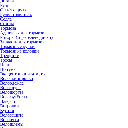
Детали
Рули
Оплётка руля
Ручка толкатель
Седла
Спицы
Тормоза
Адаптеры для тормозов
Роторы (тормозные диски)
Запчасти для тормозов
Тормозные ручки
Тормозные колодки
Трещотки
Тросы
Цепи
Шатуны
Эксцентрики и хомуты
Велоэкипировка
Велоодежда
Велотрусы
Велошорты
Велофутболки
Джерси
Ветровки
Куртки
Велозащита
Велоочки
Велошлемы