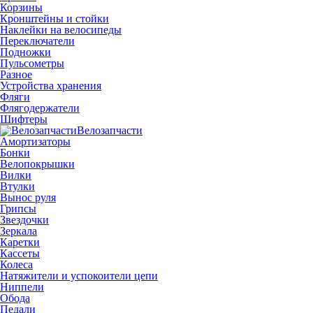
Корзины
Кронштейны и стойки
Наклейки на велосипеды
Переключатели
Подножки
Пульсометры
Разное
Устройства хранения
Фляги
Флягодержатели
Шифтеры
Велозапчасти
Амортизаторы
Бонки
Велопокрышки
Вилки
Втулки
Вынос руля
Грипсы
Звездочки
Зеркала
Каретки
Кассеты
Колеса
Натяжители и успокоители цепи
Ниппели
Обода
Педали