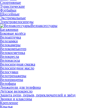
Спортивные
Туристические
Фэтбайки
Шоссейные
Экстремальные
Электровелосипеды
Велоаксессуары
Багажники
Боковые колёса
Велоаптечка
Велозамки
Велокамеры
Велокомпьютер
Велокосметика
Велокресла
Велонасосы
Велосипедная смазка
Велосипедное масло
Велосумки
Велотренажеры
Велоприцепы
Велофара
Держатели для телефона
Детское велокресло
Защита цепи, перьев, переключателей и звёзд
Звонки и клаксоны
Крепление
Крылья