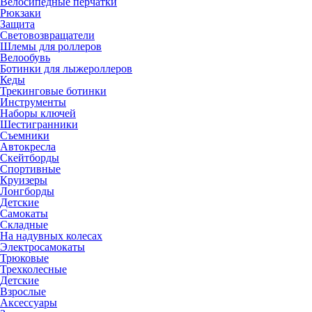
Велосипедные перчатки
Рюкзаки
Защита
Световозвращатели
Шлемы для роллеров
Велообувь
Ботинки для лыжероллеров
Кеды
Трекинговые ботинки
Инструменты
Наборы ключей
Шестигранники
Съемники
Автокресла
Скейтборды
Спортивные
Круизеры
Лонгборды
Детские
Самокаты
Складные
На надувных колесах
Электросамокаты
Трюковые
Трехколесные
Детские
Взрослые
Аксессуары