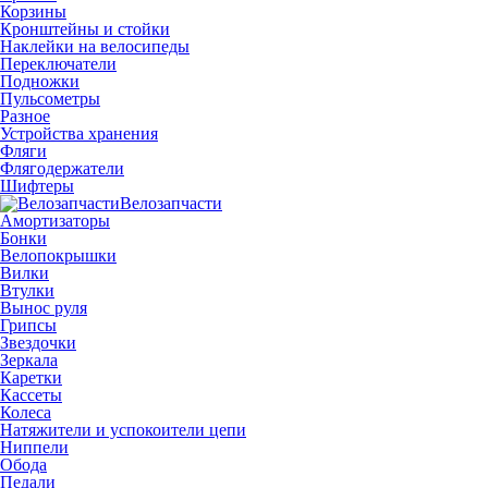
Корзины
Кронштейны и стойки
Наклейки на велосипеды
Переключатели
Подножки
Пульсометры
Разное
Устройства хранения
Фляги
Флягодержатели
Шифтеры
Велозапчасти
Амортизаторы
Бонки
Велопокрышки
Вилки
Втулки
Вынос руля
Грипсы
Звездочки
Зеркала
Каретки
Кассеты
Колеса
Натяжители и успокоители цепи
Ниппели
Обода
Педали