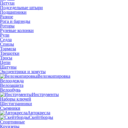
Петухи
Подседельные штыри
Подшипники
Разное
Рога и барэнды
Роторы
Рулевые колонки
Рули
Седла
Спицы
Тормоза
Трещотки
Тросы
Цепи
Шатуны
Эксцентрики и хомуты
Велоэкипировка
Велоодежда
Велозащита
Велообувь
Инструменты
Наборы ключей
Шестигранники
Съемники
Автокресла
Скейтборды
Спортивные
Круизеры