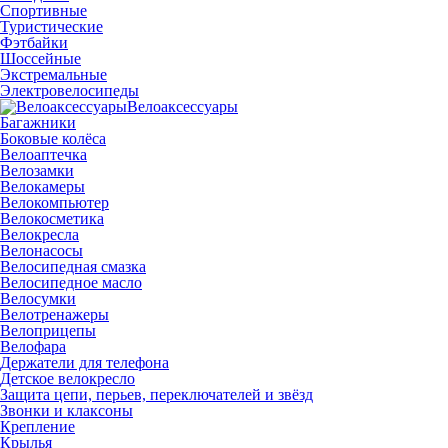
Спортивные
Туристические
Фэтбайки
Шоссейные
Экстремальные
Электровелосипеды
Велоаксессуары
Багажники
Боковые колёса
Велоаптечка
Велозамки
Велокамеры
Велокомпьютер
Велокосметика
Велокресла
Велонасосы
Велосипедная смазка
Велосипедное масло
Велосумки
Велотренажеры
Велоприцепы
Велофара
Держатели для телефона
Детское велокресло
Защита цепи, перьев, переключателей и звёзд
Звонки и клаксоны
Крепление
Крылья