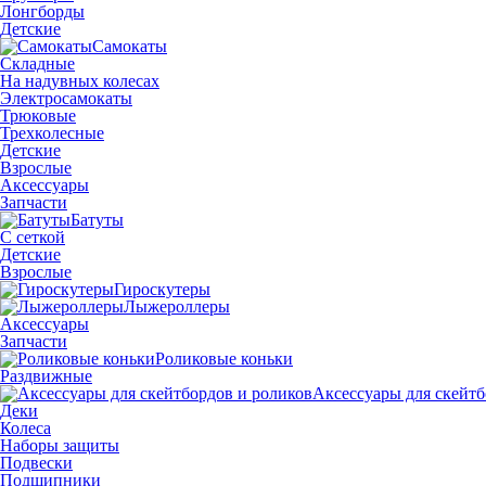
Лонгборды
Детские
Самокаты
Складные
На надувных колесах
Электросамокаты
Трюковые
Трехколесные
Детские
Взрослые
Аксессуары
Запчасти
Батуты
С сеткой
Детские
Взрослые
Гироскутеры
Лыжероллеры
Аксессуары
Запчасти
Роликовые коньки
Раздвижные
Аксессуары для скейтб
Деки
Колеса
Наборы защиты
Подвески
Подшипники