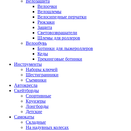
Велозащита
Велоочки
Велошлемы
Велосипедные перчатки
Рюкзаки
Защита
Световозвращатели
Шлемы для роллеров
Велообувь
Ботинки для лыжероллеров
Кеды
Трекинговые ботинки
Инструменты
Наборы ключей
Шестигранники
Съемники
Автокресла
Скейтборды
Спортивные
Круизеры
Лонгборды
Детские
Самокаты
Складные
На надувных колесах