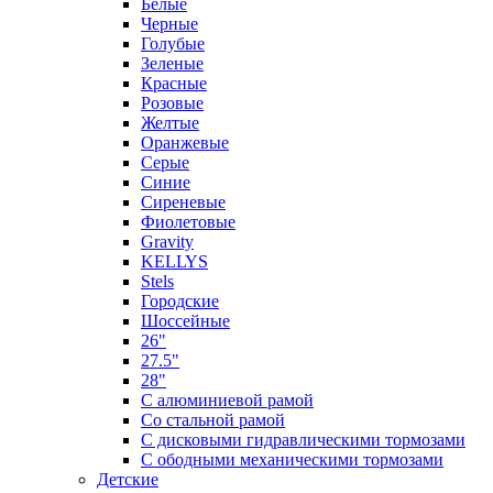
Белые
Черные
Голубые
Зеленые
Красные
Розовые
Желтые
Оранжевые
Серые
Синие
Сиреневые
Фиолетовые
Gravity
KELLYS
Stels
Городские
Шоссейные
26"
27.5"
28"
С алюминиевой рамой
Со стальной рамой
С дисковыми гидравлическими тормозами
С ободными механическими тормозами
Детские