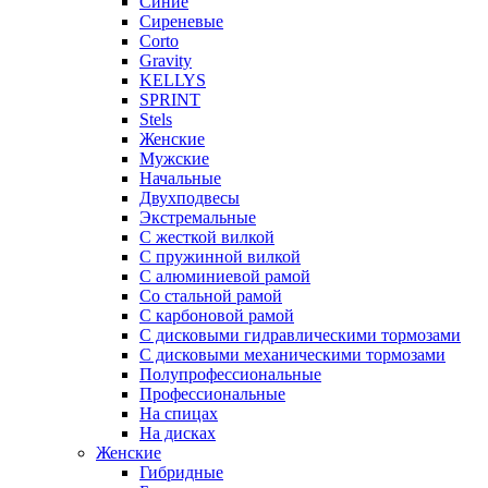
Синие
Сиреневые
Corto
Gravity
KELLYS
SPRINT
Stels
Женские
Мужские
Начальные
Двухподвесы
Экстремальные
С жесткой вилкой
С пружинной вилкой
С алюминиевой рамой
Со стальной рамой
С карбоновой рамой
С дисковыми гидравлическими тормозами
С дисковыми механическими тормозами
Полупрофессиональные
Профессиональные
На спицах
На дисках
Женские
Гибридные