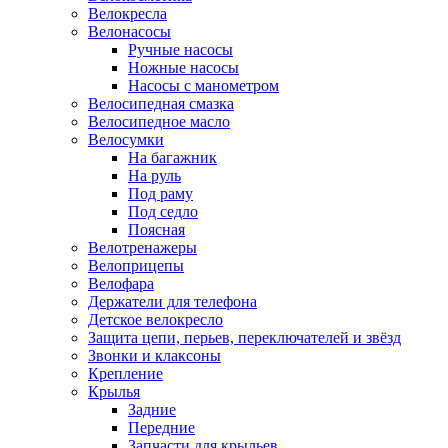
Велокресла
Велонасосы
Ручные насосы
Ножные насосы
Насосы с манометром
Велосипедная смазка
Велосипедное масло
Велосумки
На багажник
На руль
Под раму
Под седло
Поясная
Велотренажеры
Велоприцепы
Велофара
Держатели для телефона
Детское велокресло
Защита цепи, перьев, переключателей и звёзд
Звонки и клаксоны
Крепление
Крылья
Задние
Передние
Запчасти для крыльев