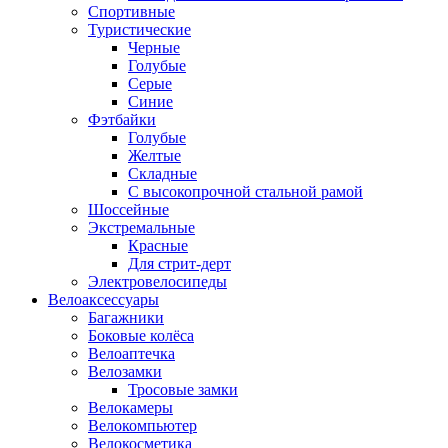
Спортивные
Туристические
Черные
Голубые
Серые
Синие
Фэтбайки
Голубые
Желтые
Складные
С высокопрочной стальной рамой
Шоссейные
Экстремальные
Красные
Для стрит-дерт
Электровелосипеды
Велоаксессуары
Багажники
Боковые колёса
Велоаптечка
Велозамки
Тросовые замки
Велокамеры
Велокомпьютер
Велокосметика