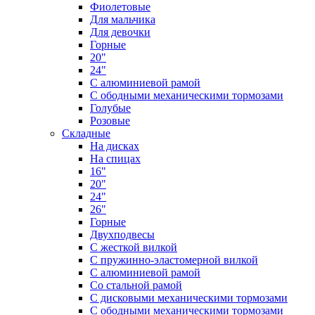
Фиолетовые
Для мальчика
Для девочки
Горные
20"
24"
С алюминиевой рамой
С ободными механическими тормозами
Голубые
Розовые
Складные
На дисках
На спицах
16"
20"
24"
26"
Горные
Двухподвесы
С жесткой вилкой
С пружинно-эластомерной вилкой
С алюминиевой рамой
Со стальной рамой
С дисковыми механическими тормозами
С ободными механическими тормозами