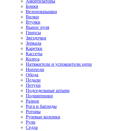
Амортизаторы
Бонки
Велопокрышки
Вилки
Втулки
Вынос руля
Грипсы
Звездочки
Зеркала
Каретки
Кассеты
Колеса
Натяжители и успокоители цепи
Ниппели
Обода
Педали
Петухи
Подседельные штыри
Подшипники
Разное
Рога и барэнды
Роторы
Рулевые колонки
Рули
Седла