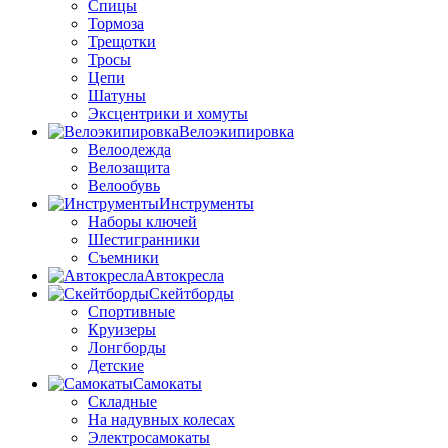
Спицы
Тормоза
Трещотки
Тросы
Цепи
Шатуны
Эксцентрики и хомуты
Велоэкипировка
Велоодежда
Велозащита
Велообувь
Инструменты
Наборы ключей
Шестигранники
Съемники
Автокресла
Скейтборды
Спортивные
Круизеры
Лонгборды
Детские
Самокаты
Складные
На надувных колесах
Электросамокаты