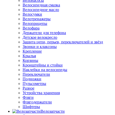
Велонасосы
Велосипедная смазка
Велосипедное масло
Велосумки
Велотренажеры
Велоприцепы
Велофара
Держатели для телефона
Детское велокресло
Защита цепи, перьев, переключателей и звёзд
Звонки и клаксоны
Крепление
Крылья
Корзины
Кронштейны и стойки
Наклейки на велосипеды
Переключатели
Подножки
Пульсометры
Разное
Устройства хранения
Фляги
Флягодержатели
Шифтеры
Велозапчасти