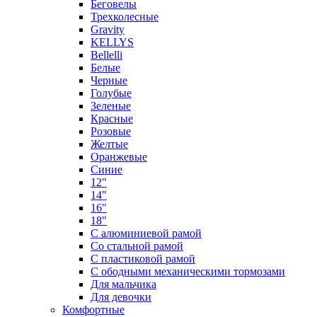
Беговелы
Трехколесные
Gravity
KELLYS
Bellelli
Белые
Черные
Голубые
Зеленые
Красные
Розовые
Желтые
Оранжевые
Синие
12"
14"
16"
18"
С алюминиевой рамой
Со стальной рамой
С пластиковой рамой
С ободными механическими тормозами
Для мальчика
Для девочки
Комфортные