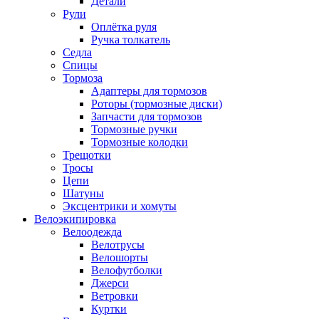
Детали
Рули
Оплётка руля
Ручка толкатель
Седла
Спицы
Тормоза
Адаптеры для тормозов
Роторы (тормозные диски)
Запчасти для тормозов
Тормозные ручки
Тормозные колодки
Трещотки
Тросы
Цепи
Шатуны
Эксцентрики и хомуты
Велоэкипировка
Велоодежда
Велотрусы
Велошорты
Велофутболки
Джерси
Ветровки
Куртки