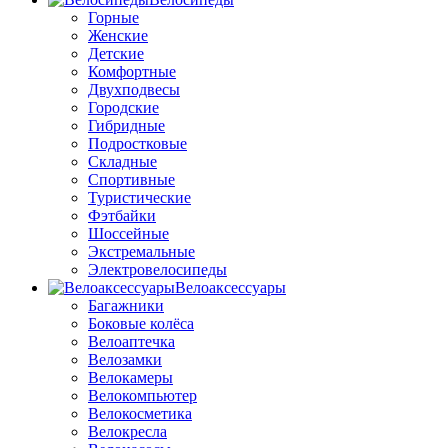
Горные
Женские
Детские
Комфортные
Двухподвесы
Городские
Гибридные
Подростковые
Складные
Спортивные
Туристические
Фэтбайки
Шоссейные
Экстремальные
Электровелосипеды
Велоаксессуары
Багажники
Боковые колёса
Велоаптечка
Велозамки
Велокамеры
Велокомпьютер
Велокосметика
Велокресла